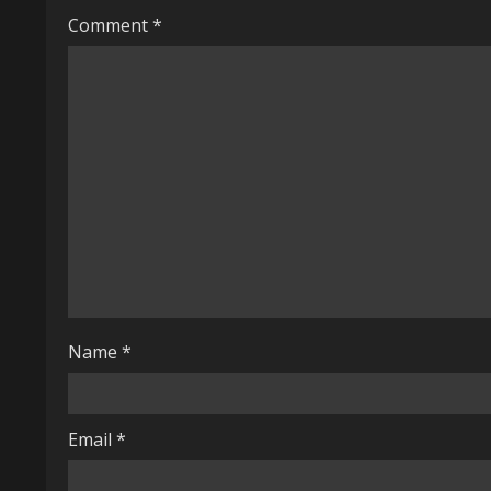
n
Comment
*
u
e
R
e
a
d
i
Name
*
n
g
Email
*