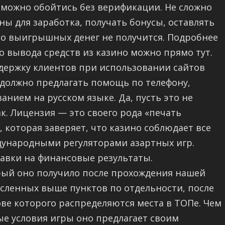
 можно обойтись без верификации. Не сложно
ны для заработка, получать бонусы, оставлять
во выигрышных денег не получится. Подробнее
 вывода средств из казино можно прямо тут.
держку клиентов при использовании сайтов
 должно предлагать помощь по телефону,
анием на русском языке. Да, пусть это не
к. Лицензия — это своего рода «печать
 которая заверяет, что казино соблюдает все
дународными регуляторами азартных игр.
ставки на финансовые результаты.
орый оно получило после прохождения нашей
сленных выше пунктов по отдельности, после
ове которого распределяются места в ТОПе. Чем
ые условия игры оно предлагает своим