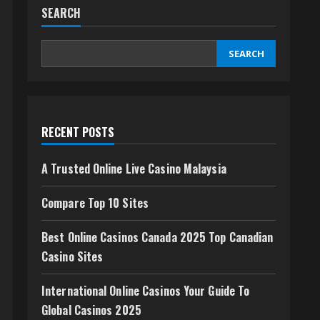
SEARCH
SEARCH
RECENT POSTS
A Trusted Online Live Casino Malaysia
Compare Top 10 Sites
Best Online Casinos Canada 2025 Top Canadian
Casino Sites
International Online Casinos Your Guide To
Global Casinos 2025