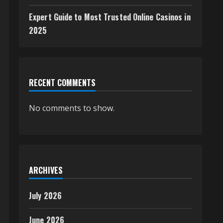
Expert Guide to Most Trusted Online Casinos in
2025
RECENT COMMENTS
No comments to show.
ARCHIVES
July 2026
June 2026