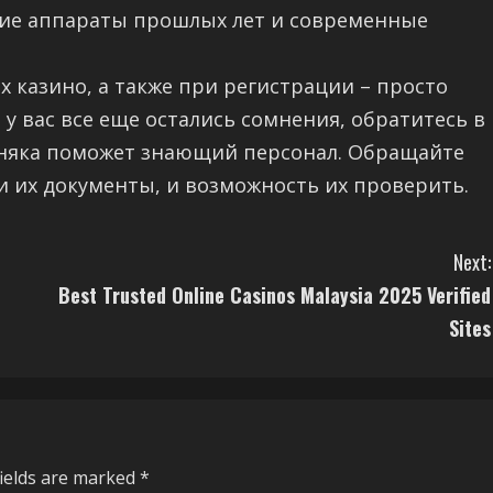
шие аппараты прошлых лет и современные
х казино, а также при регистрации – просто
 у вас все еще остались сомнения, обратитесь в
рняка поможет знающий персонал. Обращайте
 их документы, и возможность их проверить.
Next:
Best Trusted Online Casinos Malaysia 2025 Verified
Sites
fields are marked
*