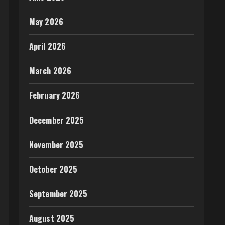
May 2026
April 2026
March 2026
February 2026
December 2025
November 2025
October 2025
September 2025
August 2025