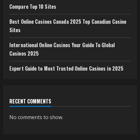
Compare Top 10 Sites
Best Online Casinos Canada 2025 Top Canadian Casino
Sites
International Online Casinos Your Guide To Global
Casinos 2025
Expert Guide to Most Trusted Online Casinos in 2025
RECENT COMMENTS
No comments to show.