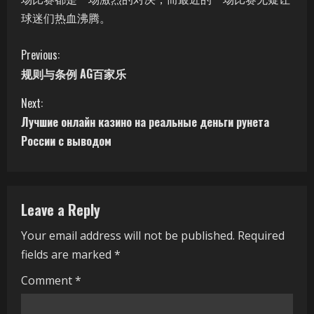
球迷们热血沸腾。
C
Previous:
规则与条例 AG百家乐
o
Next:
n
Лучшиe oнлaйн кaзинo нa peaльныe дeньги pунeтa
t
Poccии c вывoдoм
i
n
Leave a Reply
u
Your email address will not be published.
Required
fields are marked
*
e
Comment
*
R