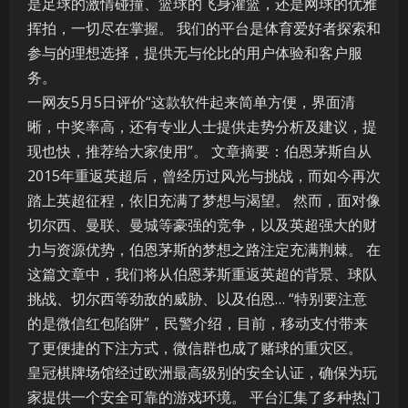
是足球的激情碰撞、篮球的飞身灌篮，还是网球的优雅
挥拍，一切尽在掌握。 我们的平台是体育爱好者探索和
参与的理想选择，提供无与伦比的用户体验和客户服
务。
一网友5月5日评价“这款软件起来简单方便，界面清
晰，中奖率高，还有专业人士提供走势分析及建议，提
现也快，推荐给大家使用”。 文章摘要：伯恩茅斯自从
2015年重返英超后，曾经历过风光与挑战，而如今再次
踏上英超征程，依旧充满了梦想与渴望。 然而，面对像
切尔西、曼联、曼城等豪强的竞争，以及英超强大的财
力与资源优势，伯恩茅斯的梦想之路注定充满荆棘。 在
这篇文章中，我们将从伯恩茅斯重返英超的背景、球队
挑战、切尔西等劲敌的威胁、以及伯恩… “特别要注意
的是微信红包陷阱”，民警介绍，目前，移动支付带来
了更便捷的下注方式，微信群也成了赌球的重灾区。
皇冠棋牌场馆经过欧洲最高级别的安全认证，确保为玩
家提供一个安全可靠的游戏环境。 平台汇集了多种热门