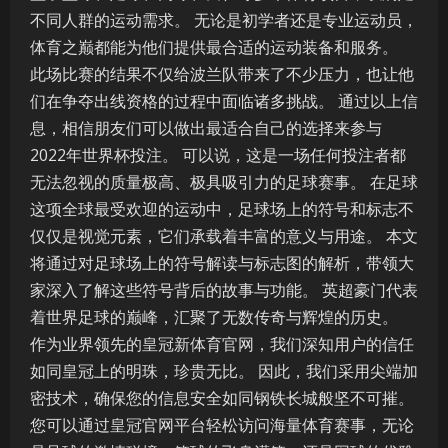
不同人群的运动需求。 无论是初学者还是专业运动员，
体育之巅都能为他们提供最合适的运动装备和服务。
此场比赛的结果不仅给波兰队带来了不少压力，也让他
们在争夺出线资格的过程中面临诸多挑战。 通过以上信
息，相信朋友们可以做出最适合自己的选择来参与
2022年世界杯投注。 可以说，这是一场任何投注者都
无法忽视的质量极高、极具吸引力的足球赛事。 在足球
这项全球最受欢迎的运动中，足球场上的符号和标志不
仅仅是视觉元素，它们承载着丰富的意义与用途。 本文
将通过对足球场上的符号解读与标志图的解析，带领大
家深入了解这些符号背后的故事与功能。 英超豪门代表
着世界足球的巅峰，汇聚了无数传奇与辉煌的历史。
作为业界领先的皇冠新体育官网，我们深知用户的信任
如同皇冠上的明珠，珍贵无比。 因此，我们采用尖端加
密技术，确保您的信息安全如同钢铁长城般坚不可摧。
您可以通过皇冠官网平台轻松访问海量体育赛事，无论