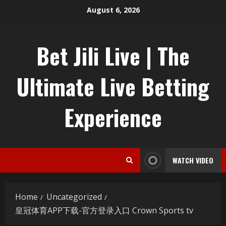
Skip
August 6, 2026
to
content
Bet Jili Live | The
Ultimate Live Betting
Experience
WATCH VIDEO
Home
Uncategorized
皇冠体育APP下载-官方登录入口 Crown Sports tv