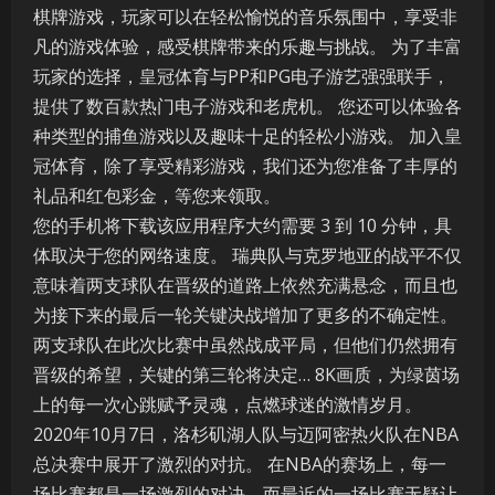
棋牌游戏，玩家可以在轻松愉悦的音乐氛围中，享受非
凡的游戏体验，感受棋牌带来的乐趣与挑战。 为了丰富
玩家的选择，皇冠体育与PP和PG电子游艺强强联手，
提供了数百款热门电子游戏和老虎机。 您还可以体验各
种类型的捕鱼游戏以及趣味十足的轻松小游戏。 加入皇
冠体育，除了享受精彩游戏，我们还为您准备了丰厚的
礼品和红包彩金，等您来领取。
您的手机将下载该应用程序大约需要 3 到 10 分钟，具
体取决于您的网络速度。 瑞典队与克罗地亚的战平不仅
意味着两支球队在晋级的道路上依然充满悬念，而且也
为接下来的最后一轮关键决战增加了更多的不确定性。
两支球队在此次比赛中虽然战成平局，但他们仍然拥有
晋级的希望，关键的第三轮将决定… 8K画质，为绿茵场
上的每一次心跳赋予灵魂，点燃球迷的激情岁月。
2020年10月7日，洛杉矶湖人队与迈阿密热火队在NBA
总决赛中展开了激烈的对抗。 在NBA的赛场上，每一
场比赛都是一场激烈的对决，而最近的一场比赛无疑让